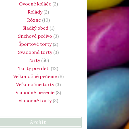
Ovocné koláče
(2)
Rolády
(2)
Rôzne
(10)
Sladký obed
(1)
Snehové pečivo
(3)
Športové torty
(2)
Svadobné torty
(3)
Torty
(56)
Torty pre deti
(12)
Veľkonočné pečenie
(8)
Veľkonočné torty
(3)
Vianočné pečenie
(8)
Vianočné torty
(3)
Archív