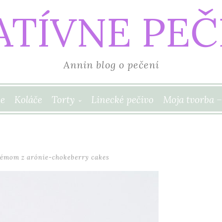
ATÍVNE PEČ
Annin blog o pečení
e
Koláče
Torty
Linecké pečivo
Moja tvorba –
rémom z arónie-chokeberry cakes