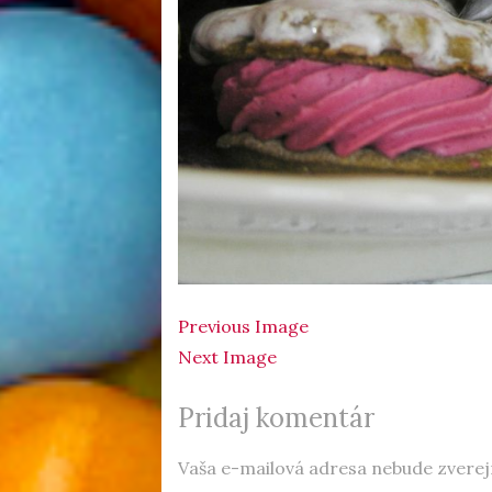
Previous Image
Next Image
Pridaj komentár
Vaša e-mailová adresa nebude zverej