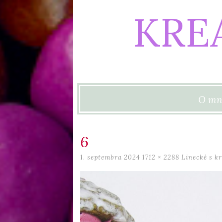
KRE
Skip to content
O mn
6
1. septembra 2024
1712 × 2288
Linecké s k