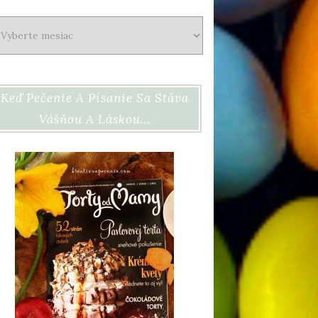
chív
Keď Pečenie A Písanie Sa Stáva
Vášňou A Láskou…