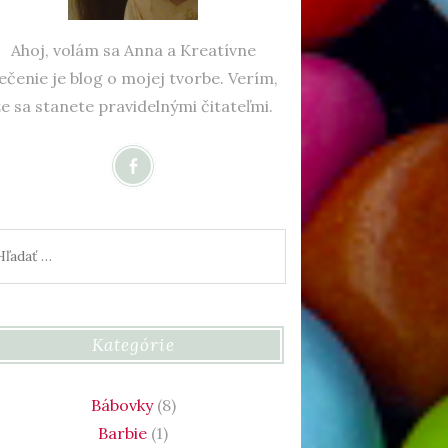
Ahoj, volám sa Anna a Kreatívne
ečenie je blog o mojej tvorbe. Verím,
že sa stanete pravidelnými čitateľmi.
adať:
Kategórie
Bábovky
(8)
Barbie
(1)