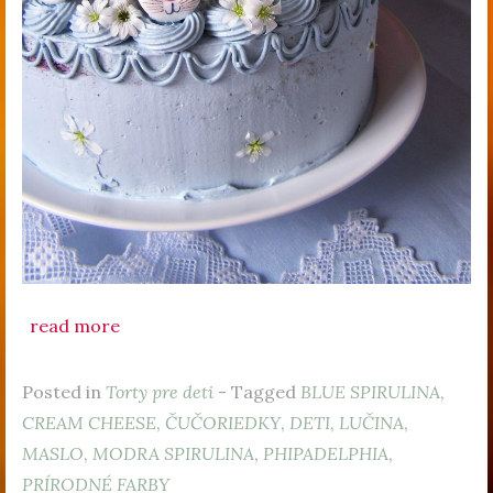
read more
Posted in
Torty pre deti
- Tagged
BLUE SPIRULINA
,
CREAM CHEESE
,
ČUČORIEDKY
,
DETI
,
LUČINA
,
MASLO
,
MODRA SPIRULINA
,
PHIPADELPHIA
,
PRÍRODNÉ FARBY