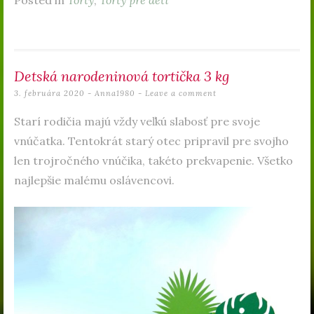
Posted in
Torty
,
Torty pre deti
Detská narodeninová tortička 3 kg
3. februára 2020
-
Anna1980
Leave a comment
Starí rodičia majú vždy veľkú slabosť pre svoje
vnúčatka. Tentokrát starý otec pripravil pre svojho
len trojročného vnúčika, takéto prekvapenie. Všetko
najlepšie malému oslávencovi.