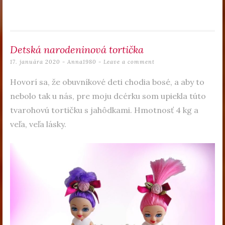
Detská narodeninová tortička
17. januára 2020
-
Anna1980
Leave a comment
Hovorí sa, že obuvníkové deti chodia bosé, a aby to
nebolo tak u nás, pre moju dcérku som upiekla túto
tvarohovú tortičku s jahôdkami. Hmotnosť 4 kg a
veľa, veľa lásky.