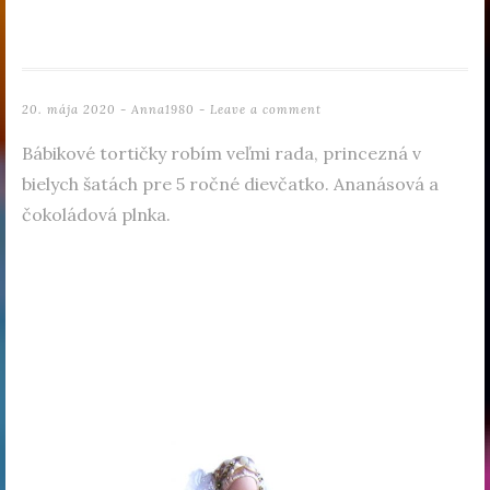
20. mája 2020
-
Anna1980
Leave a comment
Bábikové tortičky robím veľmi rada, princezná v
bielych šatách pre 5 ročné dievčatko. Ananásová a
čokoládová plnka.