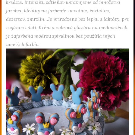
kreácie. Intenzitu odtieňov upravujeme od množstva
farbiva, ideálny na farbenie smoothie, kokteilov,
dezertov, zmrzlín…Je prirodzene bez lepku a laktózy, pre
vegánov i deti. Krém a cukrová glazúra na medovníkoch
je zafarbená modrou spirulinou bez použitia iných
umelých farbív.