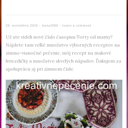
26. novembra 2018
-
Anna1980
Leave a comment
Už ste videli nové číslo časopisu Torty od mamy?
Nájdete tam veľké množstvo výborných receptov na
zimno-vianočné pečenie, môj recept na makové
hviezdičky a množstvo skvelých nápadov. Ďakujem za
spoluprácu aj pri zimnom čísle.