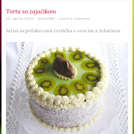
Torta so zajačikom
25. apríla 2020
-
Anna1980
Leave a comment
Jarná nepoťahovaná tortička s ovocím a želatínou.