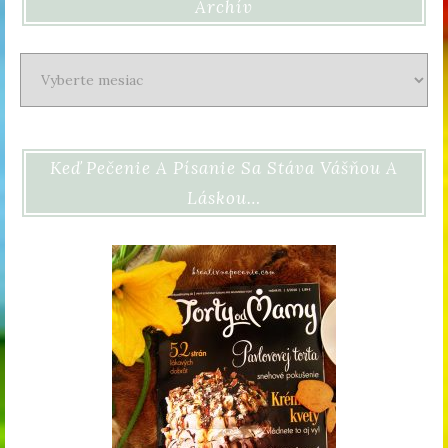
Archív
Archív
Keď Pečenie A Písanie Sa Stáva Vášňou A
Láskou…