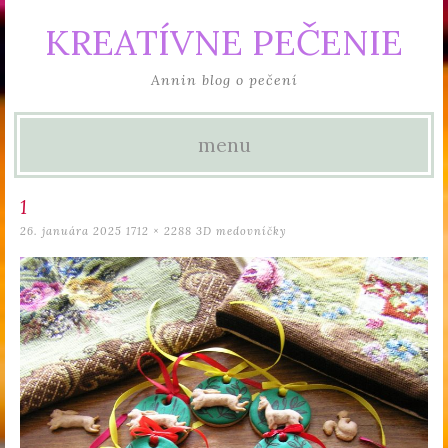
KREATÍVNE PEČENIE
Annin blog o pečení
menu
Skip to content
1
26. januára 2025
1712 × 2288
3D medovníčky