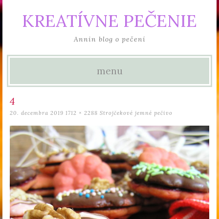
KREATÍVNE PEČENIE
Annin blog o pečení
menu
Skip to content
4
20. decembra 2019
1712 × 2288
Strojčekové jemné pečivo