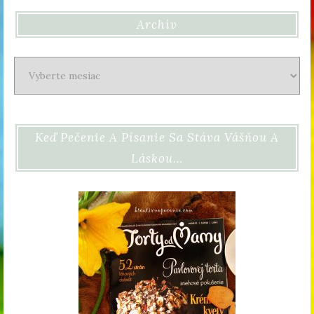
Archív
Archív
Keď Pečenie A Písanie Sa Stáva Vášňou A
Láskou…