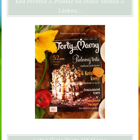
Keď Pečenie A Písanie Sa Stáva Vášňou A
Láskou…