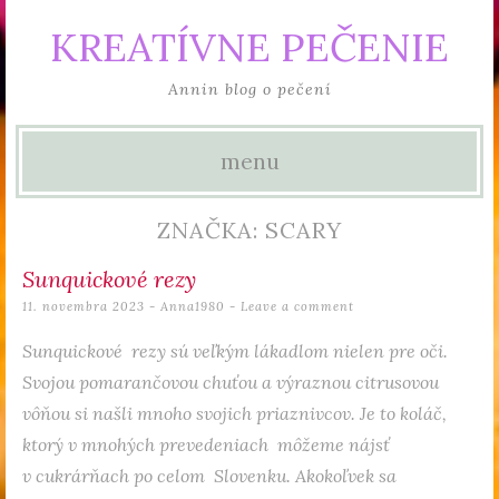
KREATÍVNE PEČENIE
Annin blog o pečení
menu
Skip to content
ZNAČKA: SCARY
Sunquickové rezy
11. novembra 2023
-
Anna1980
Leave a comment
Sunquickové rezy sú veľkým lákadlom nielen pre oči.
Svojou pomarančovou chuťou a výraznou citrusovou
vôňou si našli mnoho svojich priaznivcov. Je to koláč,
ktorý v mnohých prevedeniach môžeme nájsť
v cukrárňach po celom Slovenku. Akokoľvek sa