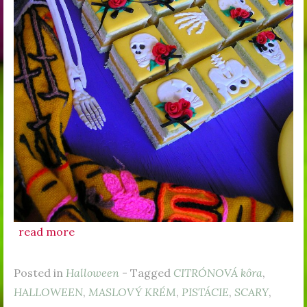
read more
Posted in
Halloween
- Tagged
CITRÓNOVÁ kôra
,
HALLOWEEN
,
MASLOVÝ KRÉM
,
PISTÁCIE
,
SCARY
,