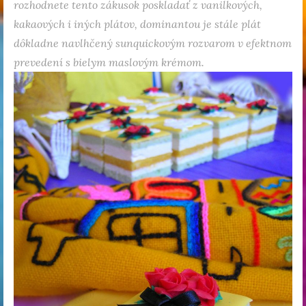
rozhodnete tento zákusok poskladať z vanilkových,
kakaových i iných plátov, dominantou je stále plát
dôkladne navlhčený sunquickovým rozvarom v efektnom
prevedení s bielym maslovým krémom.