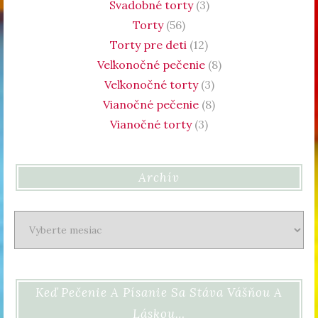
Svadobné torty
(3)
Torty
(56)
Torty pre deti
(12)
Veľkonočné pečenie
(8)
Veľkonočné torty
(3)
Vianočné pečenie
(8)
Vianočné torty
(3)
Archív
Archív
Keď Pečenie A Písanie Sa Stáva Vášňou A
Láskou…