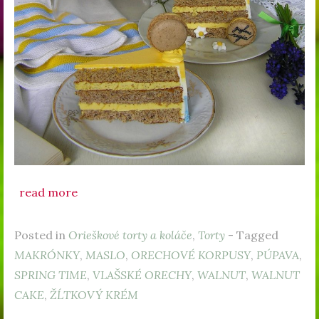
read more
Posted in
Orieškové torty a koláče
,
Torty
- Tagged
MAKRÓNKY
,
MASLO
,
ORECHOVÉ KORPUSY
,
PÚPAVA
,
SPRING TIME
,
VLAŠSKÉ ORECHY
,
WALNUT
,
WALNUT
CAKE
,
ŽĹTKOVÝ KRÉM