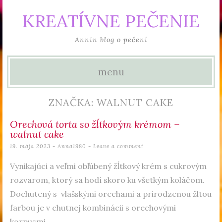
KREATÍVNE PEČENIE
Annin blog o pečení
menu
Skip to content
ZNAČKA: WALNUT CAKE
Orechová torta so žĺtkovým krémom –
walnut cake
19. mája 2023
-
Anna1980
Leave a comment
Vynikajúci a veľmi obľúbený žĺtkový krém s cukrovým
rozvarom, ktorý sa hodí skoro ku všetkým koláčom.
Dochutený s vlašskými orechami a prirodzenou žltou
farbou je v chutnej kombinácii s orechovými
korpusmi.