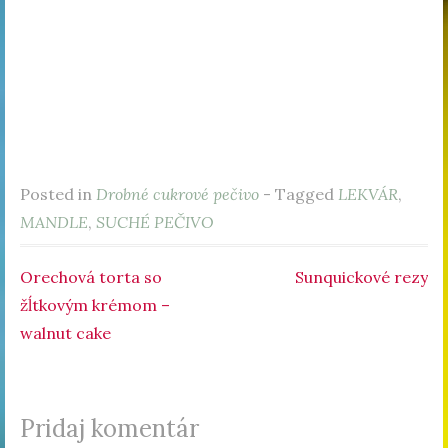
Posted in
Drobné cukrové pečivo
- Tagged
LEKVÁR
,
MANDLE
,
SUCHÉ PEČIVO
Orechová torta so
Sunquickové rezy
Navigácia v článku
žĺtkovým krémom –
walnut cake
Pridaj komentár