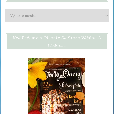
Archív
Keď Pečenie A Písanie Sa Stáva Vášňou A
Láskou…