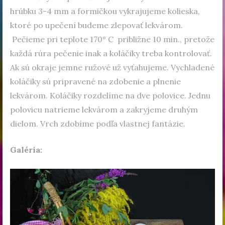
hrúbku 3-4 mm a formičkou vykrajujeme kolieska,
ktoré po upečení budeme zlepovať lekvárom.
Pečieme pri teplote 170° C približne 10 min., pretože
každá rúra pečenie inak a koláčiky treba kontrolovať.
Ak sú okraje jemne ružové už vyťahujeme. Vychladené
koláčiky sú pripravené na zdobenie a plnenie
lekvárom. Koláčiky rozdelíme na dve polovice. Jednu
polovicu natrieme lekvárom a zakryjeme druhým
dielom. Vrch zdobíme podľa vlastnej fantázie.
Galéria: