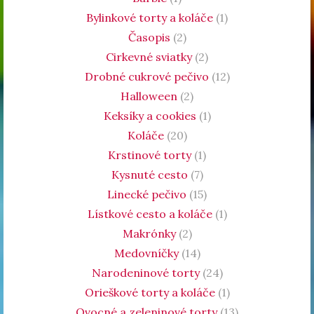
Bylinkové torty a koláče
(1)
Časopis
(2)
Cirkevné sviatky
(2)
Drobné cukrové pečivo
(12)
Halloween
(2)
Keksíky a cookies
(1)
Koláče
(20)
Krstinové torty
(1)
Kysnuté cesto
(7)
Linecké pečivo
(15)
Lístkové cesto a koláče
(1)
Makrónky
(2)
Medovníčky
(14)
Narodeninové torty
(24)
Orieškové torty a koláče
(1)
Ovocné a zeleninové torty
(13)