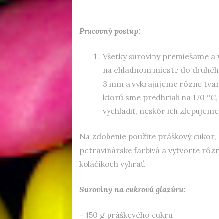
Pracovný postup:
Všetky suroviny premiešame a 
na chladnom mieste do druhého
3 mm a vykrajujeme rôzne tvary
ktorú sme predhriali na 170 °C
vychladiť, neskôr ich zlepujem
Na zdobenie použite práškový cukor, b
potravinárske farbivá a vytvorte rôz
koláčikoch vyhrať.
Suroviny na cukrovú glazúru:
– 150 g práškového cukru