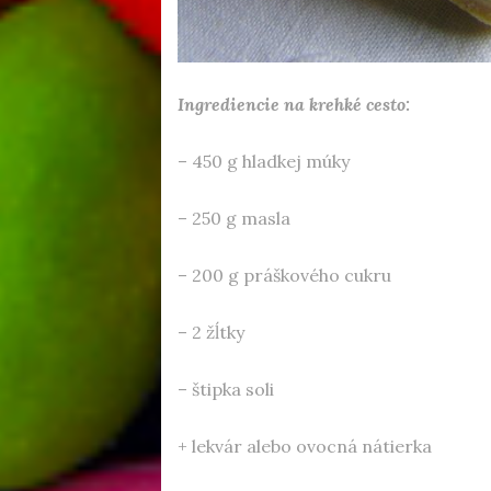
Ingrediencie na krehké cesto:
– 450 g hladkej múky
– 250 g masla
– 200 g práškového cukru
– 2 žĺtky
– štipka soli
+ lekvár alebo ovocná nátierka