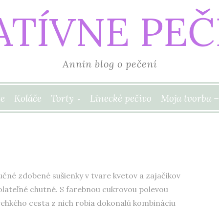
ATÍVNE PEČ
Annin blog o pečení
e
Koláče
Torty
Linecké pečivo
Moja tvorba –
učné zdobené sušienky v tvare kvetov a zajačikov
dolateľné chutné. S farebnou cukrovou polevou
ehkého cesta z nich robia dokonalú kombináciu