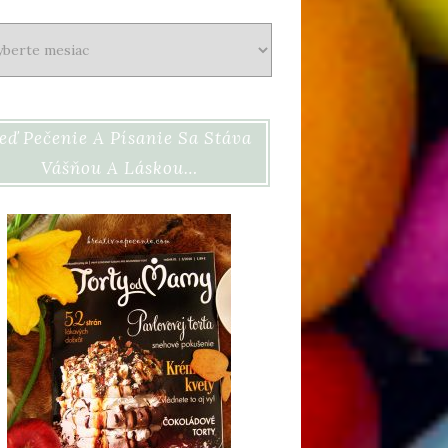
ív
eď Pečenie A Písanie Sa Stáva
Vášňou A Láskou…