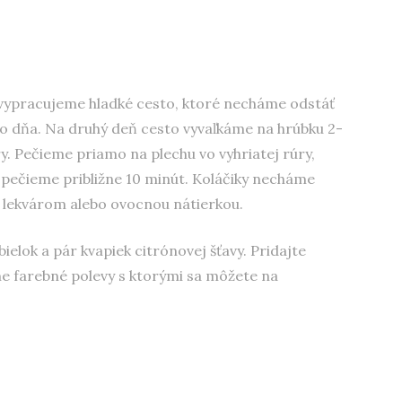
vypracujeme hladké cesto, ktoré necháme odstáť
 dňa. Na druhý deň cesto vyvaľkáme na hrúbku 2-
. Pečieme priamo na plechu vo vyhriatej rúry,
, pečieme približne 10 minút. Koláčiky necháme
e lekvárom alebo ovocnou nátierkou.
ielok a pár kvapiek citrónovej šťavy. Pridajte
ne farebné polevy s ktorými sa môžete na