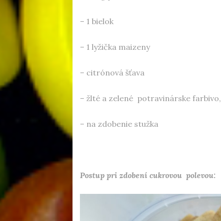
– 1 bielok
– 1 lyžička maizeny
– citrónová šťava
– žlté a zelené potravinárske farbivo
– na zdobenie stužka
Postup pri zdobení cukrovou polevou: