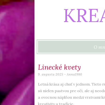
KRE
Skip to content
O mn
Linecké kvety
9. augusta 2025
-
Anna1980
Letná krása aj chuť v jednom. Tieto r
sú nielen pastvou pre oči, ale aj neo
a ovocnou náplňou medzi vrstvami kr
kreativity a tradície.