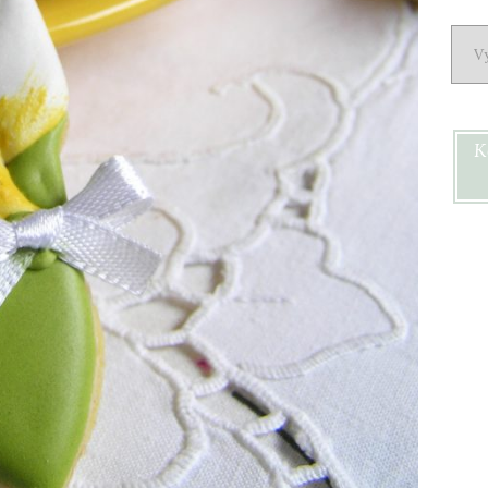
Arch
K