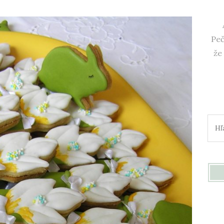
Peč
že
Hľad