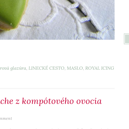
rová glazúra
,
LINECKÉ CESTO
,
MASLO
,
ROYAL ICING
ache z kompótového ovocia
omment