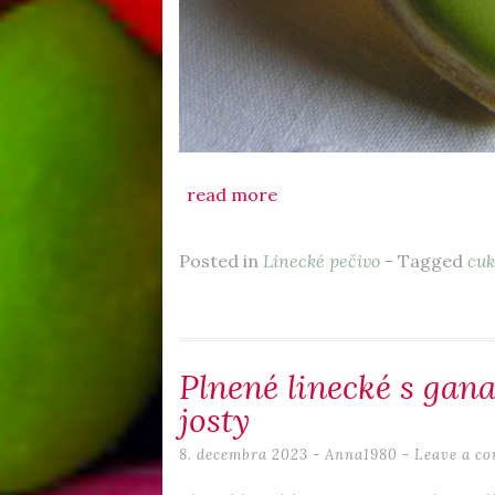
read more
Posted in
Linecké pečivo
- Tagged
cuk
Plnené linecké s gan
josty
8. decembra 2023
-
Anna1980
Leave a c