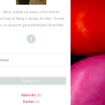
Ahoj, volám sa Anna a Kreatívne
ečenie je blog o mojej tvorbe. Verím,
že sa stanete pravidelnými čitateľmi.
adať:
Kategórie
Bábovky
(8)
Barbie
(1)