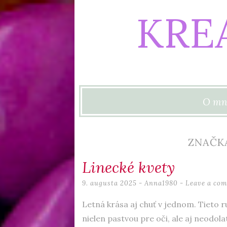
KRE
Skip to content
O mn
ZNAČKA
Linecké kvety
9. augusta 2025
-
Anna1980
Leave a co
Letná krása aj chuť v jednom. Tieto r
nielen pastvou pre oči, ale aj neodol