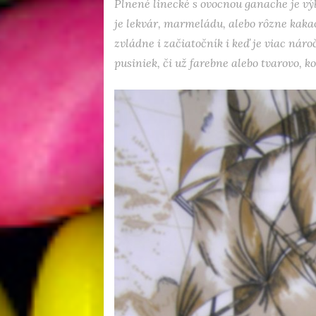
Plnené linecké s ovocnou ganache je výb
je lekvár, marmeládu, alebo rôzne kakaov
zvládne i začiatočník i keď je viac náro
pusiniek, či už farebne alebo tvarovo, k