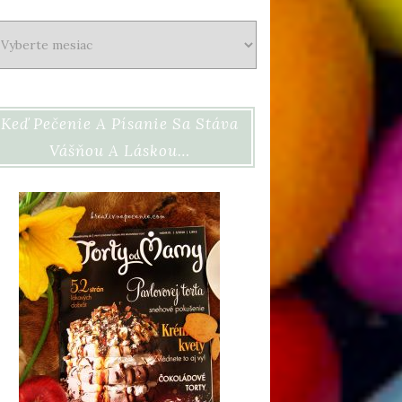
chív
Keď Pečenie A Písanie Sa Stáva
Vášňou A Láskou…