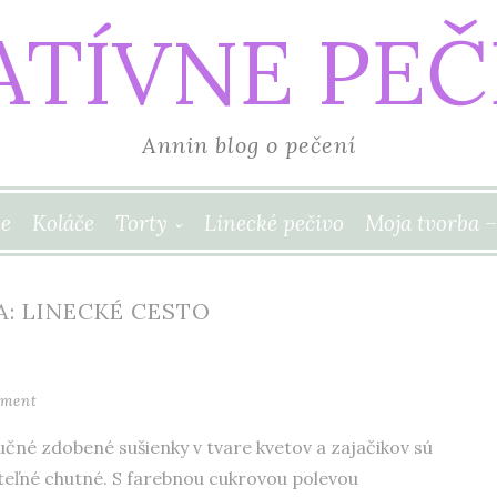
ATÍVNE PEČ
Annin blog o pečení
e
Koláče
Torty
Linecké pečivo
Moja tvorba –
: LINECKÉ CESTO
mment
učné zdobené sušienky v tvare kvetov a zajačikov sú
ateľné chutné. S farebnou cukrovou polevou