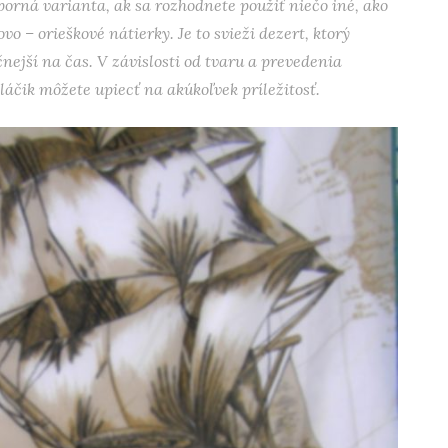
orná varianta, ak sa rozhodnete použiť niečo iné, ako
o – orieškové nátierky. Je to svieži dezert, ktorý
čnejší na čas. V závislosti od tvaru a prevedenia
oláčik môžete upiecť na akúkoľvek príležitosť.