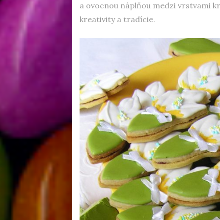
a ovocnou náplňou medzi vrstvami kr
kreativity a tradície.