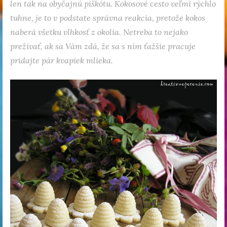
len tak na obyčajnú piškótu. Kokosové cesto veľmi rýchlo
tuhne, je to v podstate správna reakcia, pretože kokos
naberá všetku vlhkosť z okolia. Netreba to nejako
prežívať, ak sa Vám zdá, že sa s ním ťažšie pracuje
pridajte pár kvapiek mlieka.