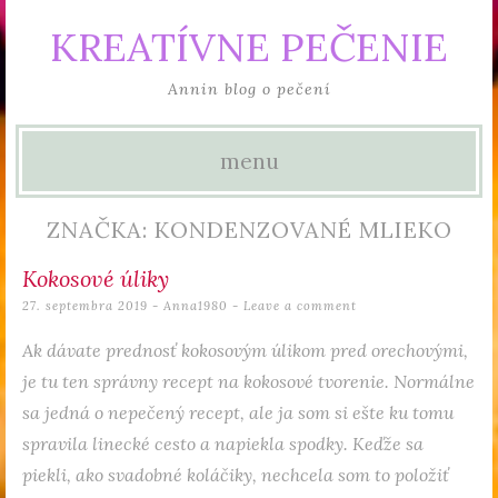
KREATÍVNE PEČENIE
Annin blog o pečení
menu
Skip to content
ZNAČKA: KONDENZOVANÉ MLIEKO
Kokosové úliky
27. septembra 2019
-
Anna1980
Leave a comment
Ak dávate prednosť kokosovým úlikom pred orechovými,
je tu ten správny recept na kokosové tvorenie. Normálne
sa jedná o nepečený recept, ale ja som si ešte ku tomu
spravila linecké cesto a napiekla spodky. Keďže sa
piekli, ako svadobné koláčiky, nechcela som to položiť