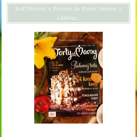
Keď Pečenie A Písanie Sa Stáva Vášňou A
Láskou…