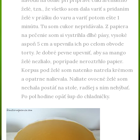
želé, tzn., že všetko som dala variť s pridaním
želé v prášku do varu a variť potom ešte 1
minútu. Tu som cukor nepridávala. Z papiera
na pečenie som si vystrihla dlhé pásy, vysoké
aspoň 5 cm a upevnila ich po celom obvode
torty. Je dobré pevne upevniť, aby sa mango
želé nezlialo, poprípade neroztrhlo papier.
Korpus pod želé som natenko natrela krémom
a opatrne nalievala. Naliate ovocné želé som
nechala postáť na stole, radšej s ním nehýbať.
Po pol hodine opäť šup do chladničky.