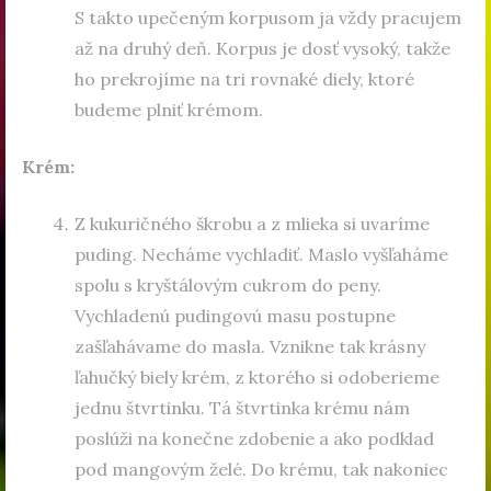
S takto upečeným korpusom ja vždy pracujem
až na druhý deň. Korpus je dosť vysoký, takže
ho prekrojíme na tri rovnaké diely, ktoré
budeme plniť krémom.
Krém:
Z kukuričného škrobu a z mlieka si uvaríme
puding. Necháme vychladiť. Maslo vyšľaháme
spolu s kryštálovým cukrom do peny.
Vychladenú pudingovú masu postupne
zašľahávame do masla. Vznikne tak krásny
ľahučký biely krém, z ktorého si odoberieme
jednu štvrtinku. Tá štvrtinka krému nám
poslúži na konečne zdobenie a ako podklad
pod mangovým želé. Do krému, tak nakoniec