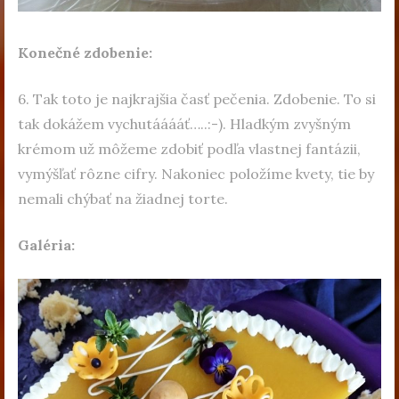
Konečné zdobenie:
6. Tak toto je najkrajšia časť pečenia. Zdobenie. To si
tak dokážem vychutááááť…..:-). Hladkým zvyšným
krémom už môžeme zdobiť podľa vlastnej fantázii,
vymýšľať rôzne cifry. Nakoniec položíme kvety, tie by
nemali chýbať na žiadnej torte.
Galéria: