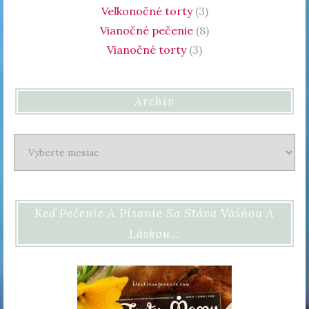
Veľkonočné torty
(3)
Vianočné pečenie
(8)
Vianočné torty
(3)
Archív
Archív
Keď Pečenie A Písanie Sa Stáva Vášňou A
Láskou…