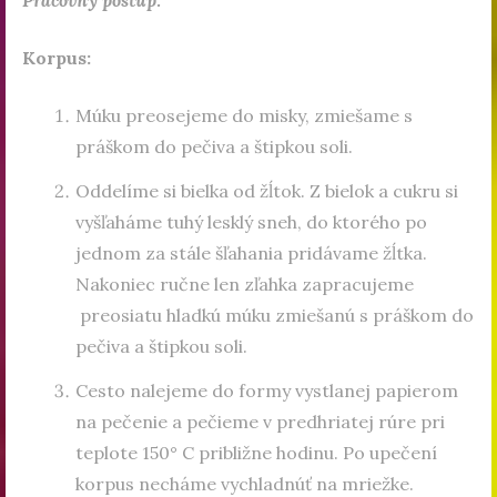
Korpus:
Múku preosejeme do misky, zmiešame s
práškom do pečiva a štipkou soli.
Oddelíme si bielka od žĺtok. Z bielok a cukru si
vyšľaháme tuhý lesklý sneh, do ktorého po
jednom za stále šľahania pridávame žĺtka.
Nakoniec ručne len zľahka zapracujeme
preosiatu hladkú múku zmiešanú s práškom do
pečiva a štipkou soli.
Cesto nalejeme do formy vystlanej papierom
na pečenie a pečieme v predhriatej rúre pri
teplote 150° C približne hodinu. Po upečení
korpus necháme vychladnúť na mriežke.