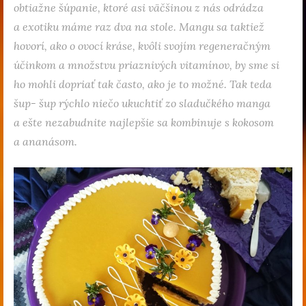
obtiažne šúpanie, ktoré asi väčšinou z nás odrádza
a exotiku máme raz dva na stole. Mangu sa taktiež
hovorí, ako o ovocí kráse, kvôli svojím regeneračným
účinkom a množstvu priaznivých vitamínov, by sme si
ho mohli dopriať tak často, ako je to možné. Tak teda
šup- šup rýchlo niečo ukuchtiť zo sladučkého manga
a ešte nezabudnite najlepšie sa kombinuje s kokosom
a ananásom.