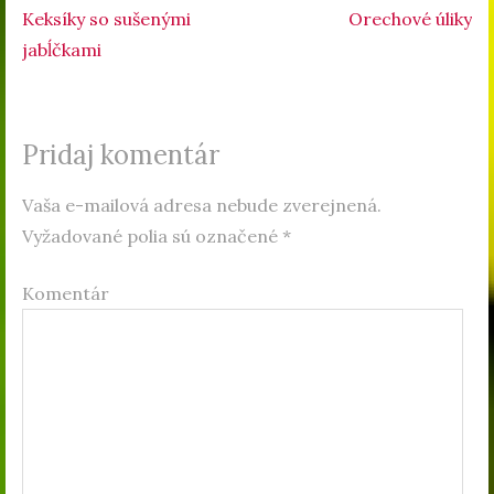
Keksíky so sušenými
Orechové úliky
Navigácia v článku
jabĺčkami
Pridaj komentár
Vaša e-mailová adresa nebude zverejnená.
Vyžadované polia sú označené
*
Komentár