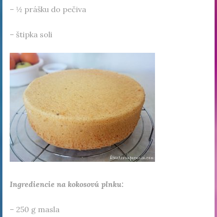
– ½ prášku do pečiva
– štipka soli
Ingrediencie na kokosovú plnku:
– 250 g masla