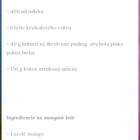
– 400 ml mlieka
– 6 lyžíc kryštálového cukru
– 40 g kukuričný škrob (nie puding, aby bola plnka
pekná biela)
– 150 g kokos strúhaný sušený
Ingrediencie na mangové želé:
– 1 zrelé mango