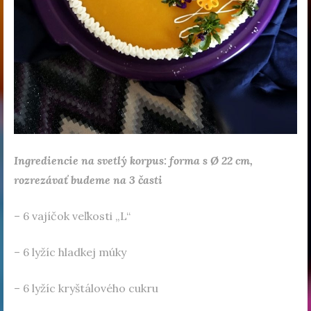
Ingrediencie na svetlý korpus: forma s Ø 22 cm,
rozrezávať budeme na 3 časti
– 6 vajíčok veľkosti „L“
– 6 lyžíc hladkej múky
– 6 lyžíc kryštálového cukru