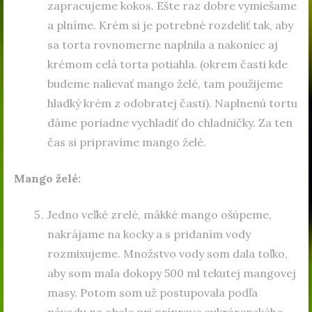
zapracujeme kokos. Ešte raz dobre vymiešame
a plníme. Krém si je potrebné rozdeliť tak, aby
sa torta rovnomerne naplnila a nakoniec aj
krémom celá torta potiahla. (okrem časti kde
budeme nalievať mango želé, tam použijeme
hladký krém z odobratej časti). Naplnenú tortu
dáme poriadne vychladiť do chladničky. Za ten
čas si pripravíme mango želé.
Mango želé:
Jedno veľké zrelé, mäkké mango ošúpeme,
nakrájame na kocky a s pridaním vody
rozmixujeme. Množstvo vody som dala toľko,
aby som mala dokopy 500 ml tekutej mangovej
masy. Potom som už postupovala podľa
návodu na obale pri príprave cukrárenského