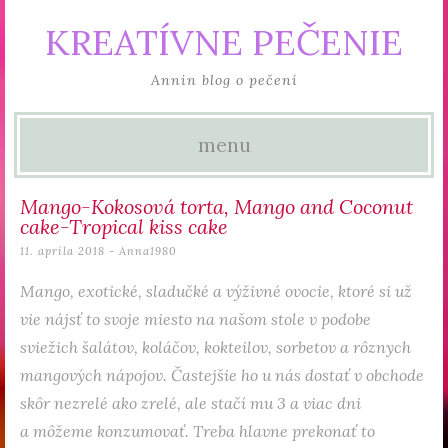
KREATÍVNE PEČENIE
Annin blog o pečení
menu
Skip to content
Mango-Kokosová torta, Mango and Coconut
cake-Tropical kiss cake
11. apríla 2018
-
Anna1980
Mango, exotické, sladučké a výživné ovocie, ktoré si už
vie nájsť to svoje miesto na našom stole v podobe
sviežich šalátov, koláčov, kokteilov, sorbetov a rôznych
mangových nápojov. Častejšie ho u nás dostať v obchode
skôr nezrelé ako zrelé, ale stačí mu 3 a viac dni
a môžeme konzumovať. Treba hlavne prekonať to