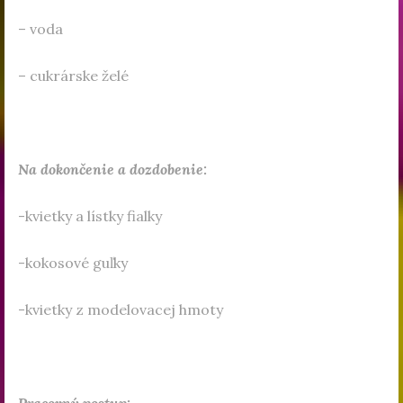
– voda
– cukrárske želé
Na dokončenie a dozdobenie:
-kvietky a lístky fialky
-kokosové guľky
-kvietky z modelovacej hmoty
Pracovný postup: